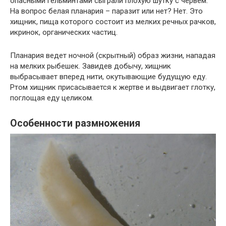
опасными гельминтами сыграли плохую шутку с червем.
На вопрос белая планария – паразит или нет? Нет. Это
хищник, пища которого состоит из мелких речных рачков,
икринок, органических частиц.
Планария ведет ночной (скрытный) образ жизни, нападая
на мелких рыбешек. Завидев добычу, хищник
выбрасывает вперед нити, окутывающие будущую еду.
Ртом хищник присасывается к жертве и выдвигает глотку,
поглощая еду целиком.
Особенности размножения