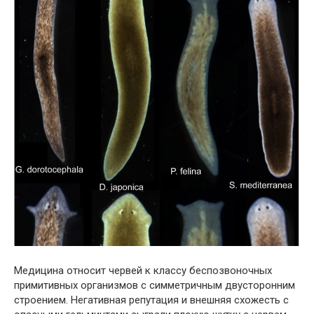
Медицина относит червей к классу беспозвоночных
примитивных организмов с симметричным двусторонним
строением. Негативная репутация и внешняя схожесть с