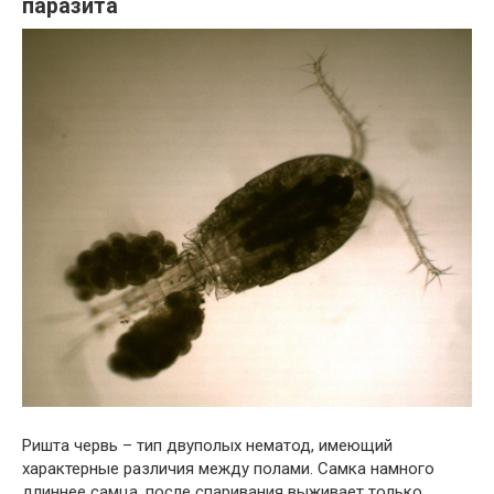
паразита
Ришта червь – тип двуполых нематод, имеющий
характерные различия между полами. Самка намного
длиннее самца, после спаривания выживает только