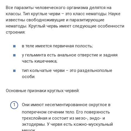
Все паразиты человеческого организма делятся на
классы. Тип круглые черви – это класс нематоды. Науке
известны свободноживущие и паразитирующие
нематоды. Круглый червь имеет следующие особенности
строения:
в теле имеется первичная полость;
у гельминта есть анальное отверстие и задняя
часть кишечника;
тип кольчатые черви – это раздельнополые
особи.
Основные признаки круглых червей:
Они имеют несегментированное округлое в
поперечном сечении тело. Его поверхность
трехслойная и состоит из мезо-, эндо- и
эктодермы. У червя есть кожно-мускульный
мешок.