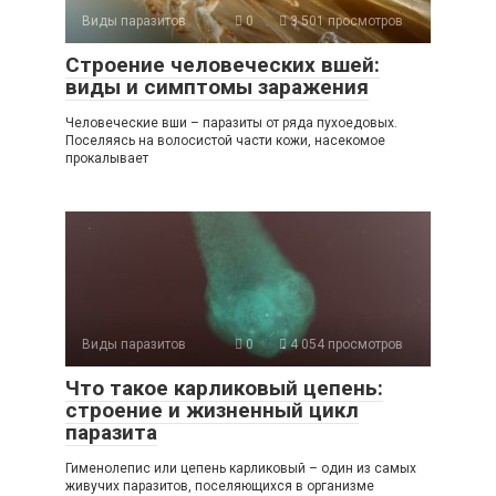
Виды паразитов
0
3 501 просмотров
Строение человеческих вшей:
виды и симптомы заражения
Человеческие вши – паразиты от ряда пухоедовых.
Поселяясь на волосистой части кожи, насекомое
прокалывает
Виды паразитов
0
4 054 просмотров
Что такое карликовый цепень:
строение и жизненный цикл
паразита
Гименолепис или цепень карликовый – один из самых
живучих паразитов, поселяющихся в организме