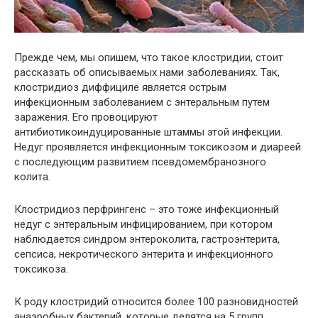
Прежде чем, мы опишем, что такое клостридии, стоит
рассказать об описываемых нами заболеваниях. Так,
клостридиоз диффициле является острым
инфекционным заболеванием с энтеральным путем
заражения. Его провоцируют
антибиотикоиндуцированные штаммы этой инфекции.
Недуг проявляется инфекционным токсикозом и диареей
с последующим развитием псевдомембранозного
колита.
Клостридиоз перфрингенс – это тоже инфекционный
недуг с энтеральным инфицированием, при котором
наблюдается синдром энтероколита, гастроэнтерита,
сепсиса, некротического энтерита и инфекционного
токсикоза.
К роду клостридий относится более 100 разновидностей
анаэробных бактерий, которые делятся на 5 групп.