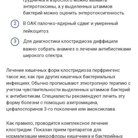
грудничка и взрослого можно выявить
энтеротоксины, а у выделенных штаммов
бактерий можно оценить энтеротоксигенность.
В ОАК палочко-ядерный сдвиг и умеренный
лейкоцитоз.
Для диагностики клостридиоза диффициле
важно собрать анамнез о лечении антибиотиками
широкого спектра.
Лечение кишечных форм клостридиоза перфрингенс
такое же, как при других кишечных бактериальных
инфекциях. Обычно прописывают этиотропную терапию с
учетом чувствительности выделенных штаммов бактерий
к антибиотикам. Специалисты рекомендуют лечить эту
форму болезни с помощью азитромицина,
цефалоспоринов 3-го поколения или амоксиклава.
Как правило, проводится комплексное лечение
клостридии. Показан прием препаратов для
нормализации микрофлоры кишечника и бактерийных