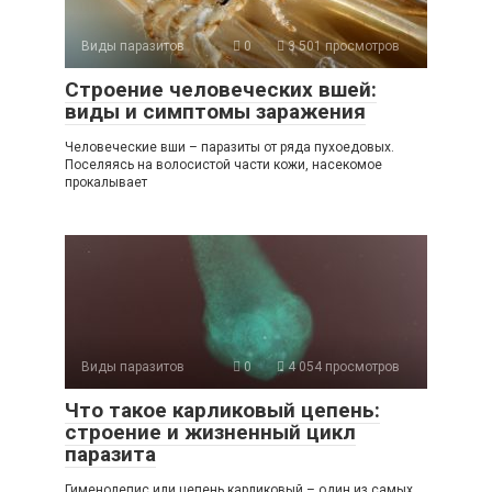
Виды паразитов
0
3 501 просмотров
Строение человеческих вшей:
виды и симптомы заражения
Человеческие вши – паразиты от ряда пухоедовых.
Поселяясь на волосистой части кожи, насекомое
прокалывает
Виды паразитов
0
4 054 просмотров
Что такое карликовый цепень:
строение и жизненный цикл
паразита
Гименолепис или цепень карликовый – один из самых