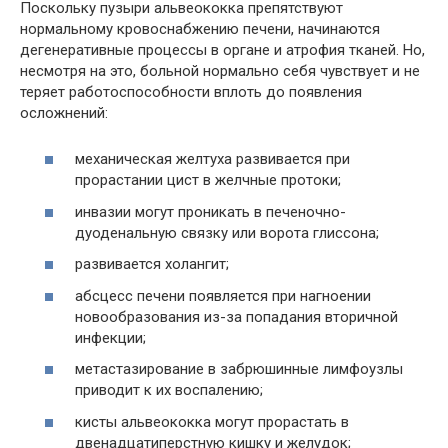
Поскольку пузыри альвеококка препятствуют
нормальному кровоснабжению печени, начинаются
дегенеративные процессы в органе и атрофия тканей. Но,
несмотря на это, больной нормально себя чувствует и не
теряет работоспособности вплоть до появления
осложнений:
механическая желтуха развивается при
прорастании цист в желчные протоки;
инвазии могут проникать в печеночно-
дуоденальную связку или ворота глиссона;
развивается холангит;
абсцесс печени появляется при нагноении
новообразования из-за попадания вторичной
инфекции;
метастазирование в забрюшинные лимфоузлы
приводит к их воспалению;
кисты альвеококка могут прорастать в
двенадцатиперстную кишку и желудок;