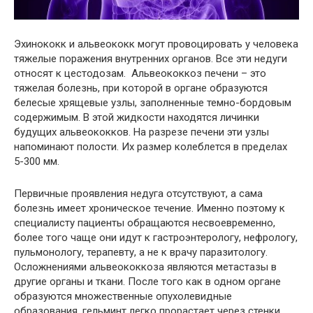
Эхинококк и альвеококк могут провоцировать у человека
тяжелые поражения внутренних органов. Все эти недуги
относят к цестодозам. Альвеококкоз печени – это
тяжелая болезнь, при которой в органе образуются
белесые хрящевые узлы, заполненные темно-бордовым
содержимым. В этой жидкости находятся личинки
будущих альвеококков. На разрезе печени эти узлы
напоминают полости. Их размер колеблется в пределах
5-300 мм.
Первичные проявления недуга отсутствуют, а сама
болезнь имеет хроническое течение. Именно поэтому к
специалисту пациенты обращаются несвоевременно,
более того чаще они идут к гастроэнтерологу, нефрологу,
пульмонологу, терапевту, а не к врачу паразитологу.
Осложнениями альвеококкоза являются метастазы в
другие органы и ткани. После того как в одном органе
образуются множественные опухолевидные
образования, гельминт легко прорастает через стенки