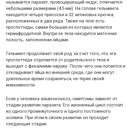
называется паразит, провоцирующий недуг, отличается
небольшими размерами (4,5 мм). На голове гельминта
находится четыре присоски и 32 хитиновых крючка,
расположенных в два ряда. Также на теле есть
проглоттиды, самая большая из которых является
гермафродитной. Внутри ее тела находится маточная
полость, заполненная яйцами.
Гельминт продолжает свой род за счет того, что эта
проглоттида отделается от родительского тела и
выходит с фекалиями наружу. После чего она лопается и
откладывает яйца во внешней среде, где они могут
длительное время сохраняться, не теряя своей
инвазивности.
Если у человека альвеококкоз, симптомы зависят от
стадии развития паразита. Его жизненный цикл состоит
из одного промежуточного и одного постоянного
хозяина. При этом в своем развитии он проходит
следующие стадии: