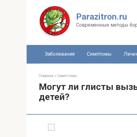
Перейти
к
Parazitron.ru
контенту
Современные методы бор
Заболевания
Симптомы
Лечен
Главная
»
Симптомы
Могут ли глисты выз
детей?