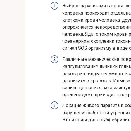
Выброс паразитами в кровь со
человека происходит отдельна
клетками крови человека, др
опорожняется непосредственно
человека. Яды с током крови р
чрезмерном скоплении токсино
сигнал SOS организму в виде 
Различные механические повр
капсулирование личинки гельми
некоторые виды гельминтов с
проникать в кровоток. Иные 
сильно цепляться за слизисту
органа и даже приводят к некр
Локация живого паразита в сер
нарушения работы внутренних
Это и приводит к субфебрилите