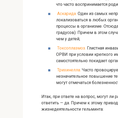
что часто воспринимается роди
Аскарида.
Один из самых непр
локализоваться в любых орган
процессы в организме. Отсюда
градусов). Причем в этом слу
чем у детей;
Токсоплазмоз.
Глистная инваз
ОРВИ при условии крепкого им
самостоятельно покидает орга
Трихинелла.
Часто провоцирует
незначительное повышение те
могут отмечаться болезненнос
Итак, при ответе на вопрос, могут ли 
ответить — да. Причем к этому приво
жизнедеятельности гельминта: