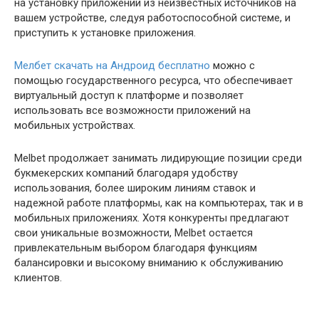
на установку приложений из неизвестных источников на
вашем устройстве, следуя работоспособной системе, и
приступить к установке приложения.
Мелбет скачать на Андроид бесплатно
можно с
помощью государственного ресурса, что обеспечивает
виртуальный доступ к платформе и позволяет
использовать все возможности приложений на
мобильных устройствах.
Melbet продолжает занимать лидирующие позиции среди
букмекерских компаний благодаря удобству
использования, более широким линиям ставок и
надежной работе платформы, как на компьютерах, так и в
мобильных приложениях. Хотя конкуренты предлагают
свои уникальные возможности, Melbet остается
привлекательным выбором благодаря функциям
балансировки и высокому вниманию к обслуживанию
клиентов.