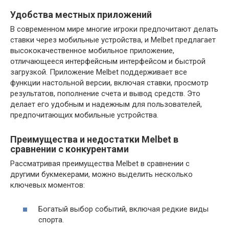
Удобства местных приложений
В современном мире многие игроки предпочитают делать
ставки через мобильные устройства, и Melbet предлагает
высококачественное мобильное приложение,
отличающееся интерфейсным интерфейсом и быстрой
загрузкой. Приложение Melbet поддерживает все
функции настольной версии, включая ставки, просмотр
результатов, пополнение счета и вывод средств. Это
делает его удобным и надежным для пользователей,
предпочитающих мобильные устройства.
Преимущества и недостатки Melbet в
сравнении с конкурентами
Рассматривая преимущества Melbet в сравнении с
другими букмекерами, можно выделить несколько
ключевых моментов:
Богатый выбор событий, включая редкие виды
спорта.