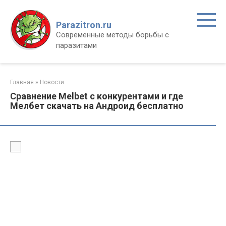
Перейти
к
Parazitron.ru
контенту
Современные методы борьбы с
паразитами
Главная
»
Новости
Сравнение Melbet с конкурентами и где
Мелбет скачать на Андроид бесплатно