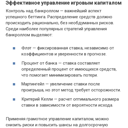
Эффективное управление игровым капиталом
Контроль над банкроллом — важнейший аспект
успешного беттинга. Распределение средств должно
происходить рационально, без необдуманных рисков.
Среди наиболее популярных стратегий управления
банкроллом выделяют:
Флэт — фиксированная ставка, независимо от
коэффициентов и уверенности в прогнозе.
Процент от банка — ставка составляет
определенный процент от имеющихся средств,
что помогает минимизировать потери.
Мартингейл — увеличение ставки после
проигрыша, но этот метод требует осторожности.
Критерий Келли — расчет оптимального размера
ставки в зависимости от вероятности исхода.
Применяя грамотное управление капиталом, можно
снизить риски и повысить шансы на долгосрочную