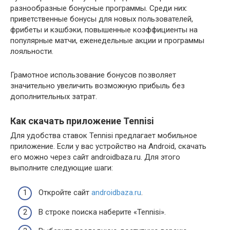
разнообразные бонусные программы. Среди них:
приветственные бонусы для новых пользователей,
фрибеты и кэшбэки, повышенные коэффициенты на
популярные матчи, еженедельные акции и программы
лояльности.
Грамотное использование бонусов позволяет
значительно увеличить возможную прибыль без
дополнительных затрат.
Как скачать приложение Tennisi
Для удобства ставок Tennisi предлагает мобильное
приложение. Если у вас устройство на Android, скачать
его можно через сайт androidbaza.ru. Для этого
выполните следующие шаги:
Откройте сайт
androidbaza.ru
.
В строке поиска наберите «Tennisi».