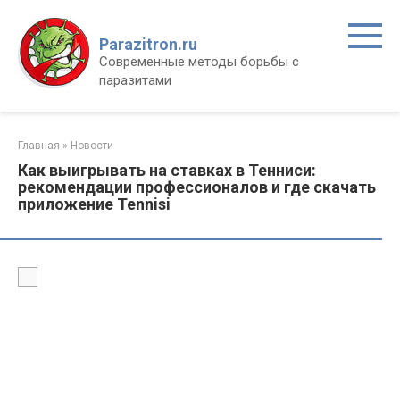
Перейти
к
Parazitron.ru
контенту
Современные методы борьбы с
паразитами
Главная
»
Новости
Как выигрывать на ставках в Тенниси:
рекомендации профессионалов и где скачать
приложение Tennisi