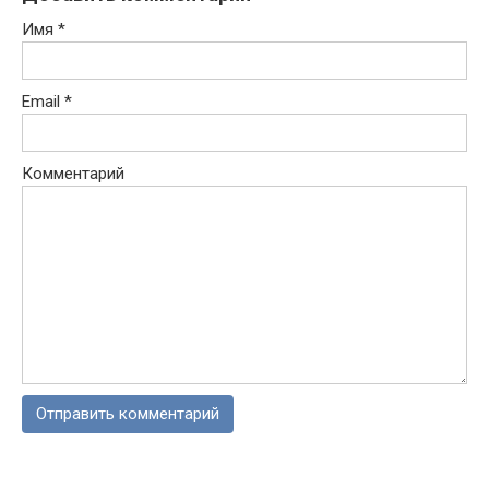
Имя
*
Email
*
Комментарий