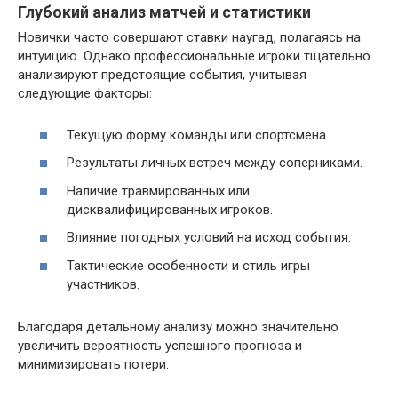
Глубокий анализ матчей и статистики
Новички часто совершают ставки наугад, полагаясь на
интуицию. Однако профессиональные игроки тщательно
анализируют предстоящие события, учитывая
следующие факторы:
Текущую форму команды или спортсмена.
Результаты личных встреч между соперниками.
Наличие травмированных или
дисквалифицированных игроков.
Влияние погодных условий на исход события.
Тактические особенности и стиль игры
участников.
Благодаря детальному анализу можно значительно
увеличить вероятность успешного прогноза и
минимизировать потери.