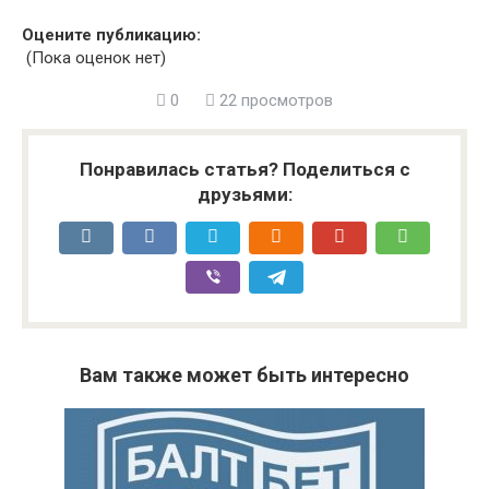
Оцените публикацию:
(Пока оценок нет)
0
22 просмотров
Понравилась статья? Поделиться с
друзьями:
Вам также может быть интересно