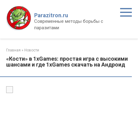
Перейти
к
Parazitron.ru
контенту
Современные методы борьбы с
паразитами
Главная
»
Новости
«Кости» в 1xGames: простая игра с высокими
шансами и где 1xGames скачать на Андроид