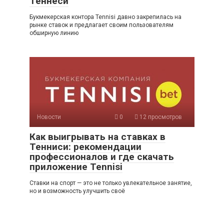
Теннеси
Букмекерская контора Tennisi давно закрепилась на
рынке ставок и предлагает своим пользователям
обширную линию
Новости
0
12 просмотров
Как выигрывать на ставках в
Тенниси: рекомендации
профессионалов и где скачать
приложение Tennisi
Ставки на спорт — это не только увлекательное занятие,
но и возможность улучшить своё