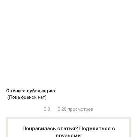
Оцените публикацию:
(Пока оценок нет)
0
20 просмотров
Понравилась статья? Поделиться с
друзьями: