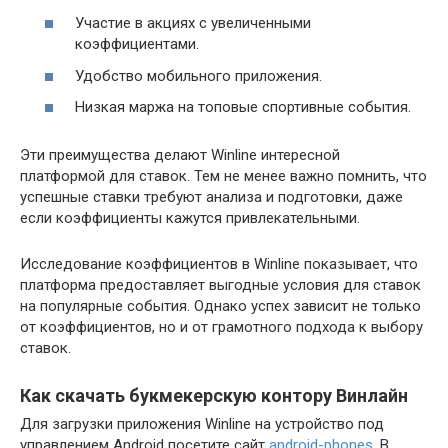
Участие в акциях с увеличенными
коэффициентами.
Удобство мобильного приложения.
Низкая маржа на топовые спортивные события.
Эти преимущества делают Winline интересной
платформой для ставок. Тем не менее важно помнить, что
успешные ставки требуют анализа и подготовки, даже
если коэффициенты кажутся привлекательными.
Исследование коэффициентов в Winline показывает, что
платформа предоставляет выгодные условия для ставок
на популярные события. Однако успех зависит не только
от коэффициентов, но и от грамотного подхода к выбору
ставок.
Как скачать букмекерскую контору Винлайн
Для загрузки приложения Winline на устройство под
управлением Android посетите сайт
android-phones
. В