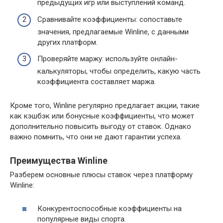
предыдущих игр или выступлений команд.
Сравнивайте коэффициенты: сопоставьте
значения, предлагаемые Winline, с данными
других платформ.
Проверяйте маржу: используйте онлайн-
калькуляторы, чтобы определить, какую часть
коэффициента составляет маржа.
Кроме того, Winline регулярно предлагает акции, такие
как кэшбэк или бонусные коэффициенты, что может
дополнительно повысить выгоду от ставок. Однако
важно помнить, что они не дают гарантии успеха.
Преимущества Winline
Разберем основные плюсы ставок через платформу
Winline:
Конкурентоспособные коэффициенты на
популярные виды спорта.