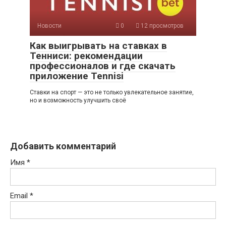
Новости
0
12 просмотров
Как выигрывать на ставках в
Тенниси: рекомендации
профессионалов и где скачать
приложение Tennisi
Ставки на спорт — это не только увлекательное занятие,
но и возможность улучшить своё
Добавить комментарий
Имя
*
Email
*