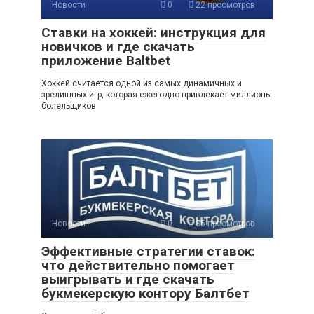
Новости
0
22 просмотров
Ставки на хоккей: инструкция для
новичков и где скачать
приложение Baltbet
Хоккей считается одной из самых динамичных и
зрелищных игр, которая ежегодно привлекает миллионы
болельщиков
Новости
0
35 просмотров
Эффективные стратегии ставок:
что действительно помогает
выигрывать и где скачать
букмекерскую контору Балтбет