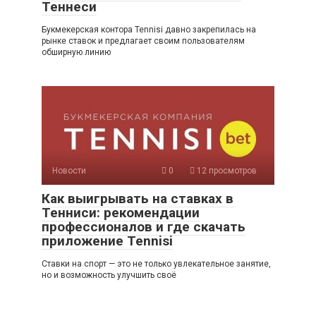
Теннеси
Букмекерская контора Tennisi давно закрепилась на
рынке ставок и предлагает своим пользователям
обширную линию
Новости
0
12 просмотров
Как выигрывать на ставках в
Тенниси: рекомендации
профессионалов и где скачать
приложение Tennisi
Ставки на спорт — это не только увлекательное занятие,
но и возможность улучшить своё