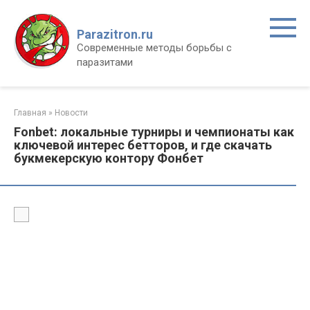
Перейти
к
Parazitron.ru
контенту
Современные методы борьбы с
паразитами
Главная
»
Новости
Fonbet: локальные турниры и чемпионаты как
ключевой интерес бетторов, и где скачать
букмекерскую контору Фонбет