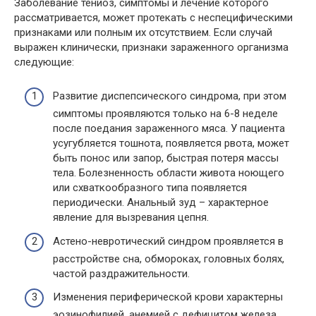
Заболевание тениоз, симптомы и лечение которого
рассматривается, может протекать с неспецифическими
признаками или полным их отсутствием. Если случай
выражен клинически, признаки зараженного организма
следующие:
Развитие диспепсического синдрома, при этом
симптомы проявляются только на 6-8 неделе
после поедания зараженного мяса. У пациента
усугубляется тошнота, появляется рвота, может
быть понос или запор, быстрая потеря массы
тела. Болезненность области живота ноющего
или схваткообразного типа появляется
периодически. Анальный зуд – характерное
явление для вызревания цепня.
Астено-невротический синдром проявляется в
расстройстве сна, обмороках, головных болях,
частой раздражительности.
Изменения периферической крови характерны
эозинофилией, анемией с дефицитом железа.