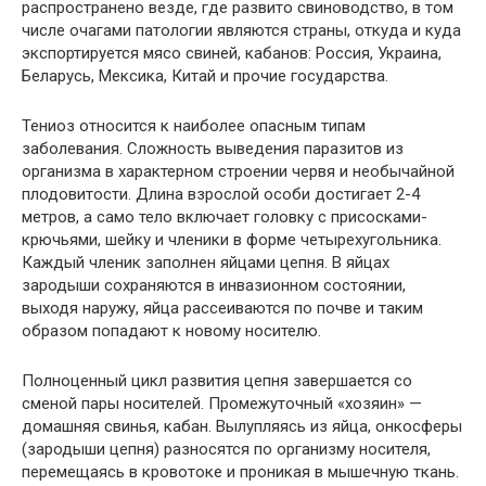
распространено везде, где развито свиноводство, в том
числе очагами патологии являются страны, откуда и куда
экспортируется мясо свиней, кабанов: Россия, Украина,
Беларусь, Мексика, Китай и прочие государства.
Тениоз относится к наиболее опасным типам
заболевания. Сложность выведения паразитов из
организма в характерном строении червя и необычайной
плодовитости. Длина взрослой особи достигает 2-4
метров, а само тело включает головку с присосками-
крючьями, шейку и членики в форме четырехугольника.
Каждый членик заполнен яйцами цепня. В яйцах
зародыши сохраняются в инвазионном состоянии,
выходя наружу, яйца рассеиваются по почве и таким
образом попадают к новому носителю.
Полноценный цикл развития цепня завершается со
сменой пары носителей. Промежуточный «хозяин» —
домашняя свинья, кабан. Вылупляясь из яйца, онкосферы
(зародыши цепня) разносятся по организму носителя,
перемещаясь в кровотоке и проникая в мышечную ткань.