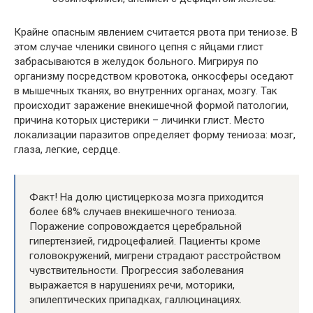
Крайне опасным явлением считается рвота при тениозе. В
этом случае членики свиного цепня с яйцами глист
забрасываются в желудок больного. Мигрируя по
организму посредством кровотока, онкосферы оседают
в мышечных тканях, во внутренних органах, мозгу. Так
происходит заражение внекишечной формой патологии,
причина которых цистерики – личинки глист. Место
локализации паразитов определяет форму тениоза: мозг,
глаза, легкие, сердце.
Факт! На долю цистицеркоза мозга приходится
более 68% случаев внекишечного тениоза.
Поражение сопровождается церебральной
гипертензией, гидроцефалией. Пациенты кроме
головокружений, мигрени страдают расстройством
чувствительности. Прогрессия заболевания
выражается в нарушениях речи, моторики,
эпилептических припадках, галлюцинациях.